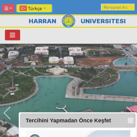
Türkçe
▼
HARRAN
ÜNİVERSİTESİ
Tercihini Yapmadan Önce Keşfet