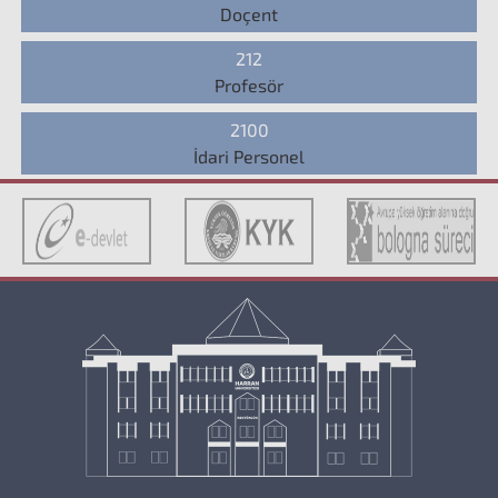
Doçent
212
Profesör
2100
İdari Personel