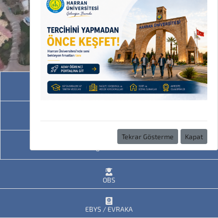
Akademik Birimler
İdari Birimler
Tekrar Gösterme
Kapat
Programlarımız
OBS
EBYS / EVRAKA