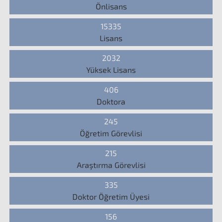
Önlisans
15335
Lisans
2032
Yüksek Lisans
406
Doktora
245
Öğretim Görevlisi
215
Araştırma Görevlisi
335
Doktor Öğretim Üyesi
156