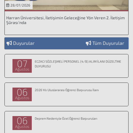
28/07/2026
Harran Üniversitesi, İletişimin Geleceğine Yön Veren 2. İletişim
Şûrası’nda
Duyurular
Tüm Duyurular
07
ECZACI SÖZLEŞMELİ PERSONEL (4/B) ALIM İLANI DÜZELTME
DUYURUSU
Ağustos
06
2026 Yılı Uluslararası Öğrenci Başvurusu İlanı
Ağustos
06
Deprem Nedeniyle Özel Öğrenci Başvuruları
Ağustos