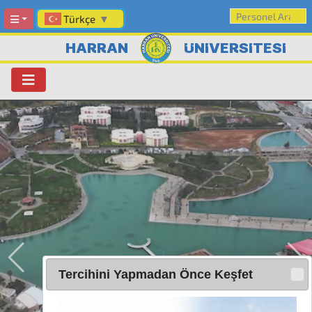
Türkçe
▼
HARRAN
ÜNİVERSİTESİ
Tercihini Yapmadan Önce Keşfet