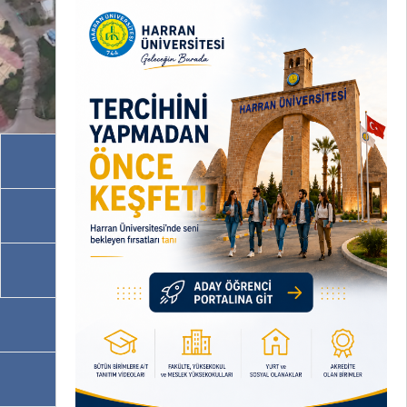
Akademik Birimler
İdari Birimler
Programlarımız
OBS
EBYS / EVRAKA