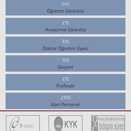
245
Öğretim Görevlisi
215
Araştırma Görevlisi
335
Doktor Öğretim Üyesi
156
Doçent
212
Profesör
2100
İdari Personel