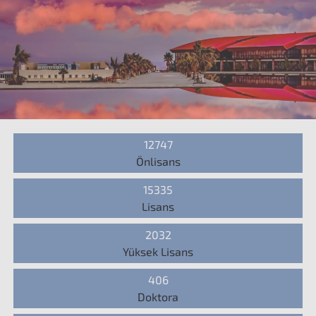
12747
Önlisans
15335
Lisans
2032
Yüksek Lisans
406
Doktora