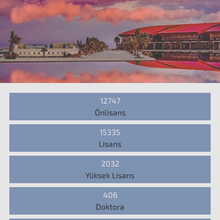
12747
Önlisans
15335
Lisans
2032
Yüksek Lisans
406
Doktora