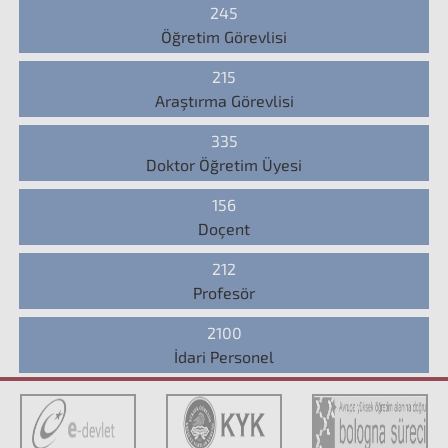
245
Öğretim Görevlisi
215
Araştırma Görevlisi
335
Doktor Öğretim Üyesi
156
Doçent
212
Profesör
2100
İdari Personel