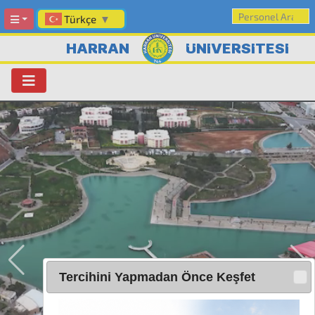
Türkçe
▼
HARRAN
ÜNİVERSİTESİ
Tercihini Yapmadan Önce Keşfet