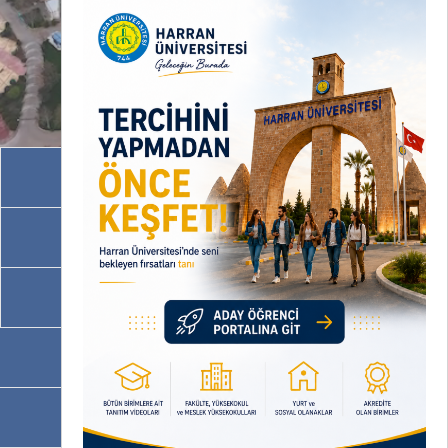
Akademik Birimler
İdari Birimler
Programlarımız
OBS
EBYS / EVRAKA