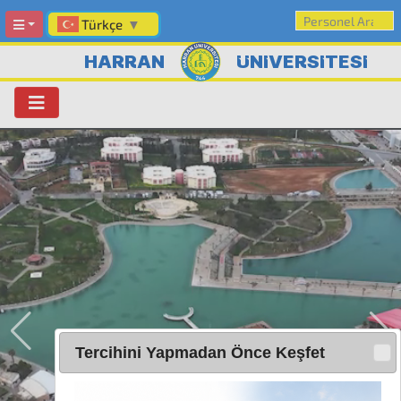
Türkçe
▼
HARRAN
ÜNİVERSİTESİ
Tercihini Yapmadan Önce Keşfet