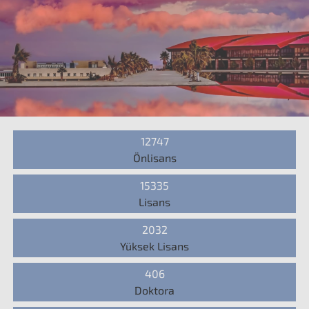
12747
Önlisans
15335
Lisans
2032
Yüksek Lisans
406
Doktora