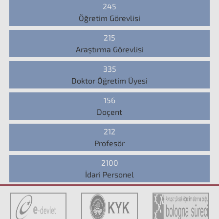
245
Öğretim Görevlisi
215
Araştırma Görevlisi
335
Doktor Öğretim Üyesi
156
Doçent
212
Profesör
2100
İdari Personel