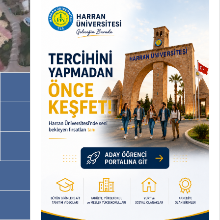
Akademik Birimler
İdari Birimler
Programlarımız
OBS
EBYS / EVRAKA