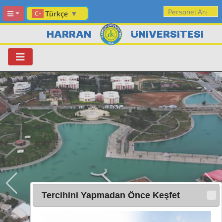
Türkçe
▼
HARRAN
ÜNİVERSİTESİ
Tercihini Yapmadan Önce Keşfet