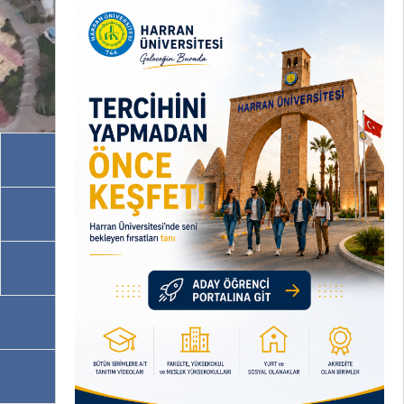
Akademik Birimler
İdari Birimler
Programlarımız
OBS
EBYS / EVRAKA