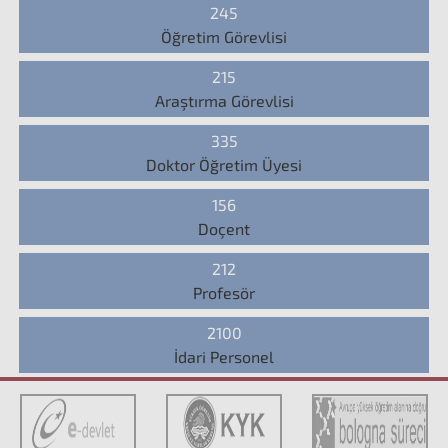
245
Öğretim Görevlisi
215
Araştırma Görevlisi
335
Doktor Öğretim Üyesi
156
Doçent
212
Profesör
2100
İdari Personel