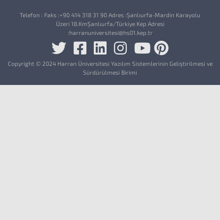
Telefon : Faks :+90 414 318 31 90 Adres :Şanlıurfa-Mardin Karayolu
Üzeri 18.KmŞanlıurfa/Türkiye Kep Adresi
:harranuniversitesi@hs01.kep.tr
Copyright © 2024
Harran Üniversitesi Yazılım Sistemlerinin Geliştirilmesi ve
Sürdürülmesi Birimi