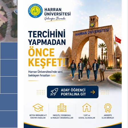
Akademik Birimler
İdari Birimler
Programlarımız
OBS
EBYS / EVRAKA