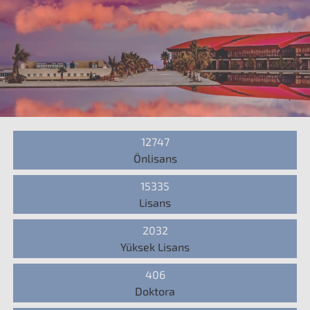
12747
Önlisans
15335
Lisans
2032
Yüksek Lisans
406
Doktora