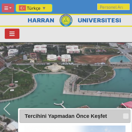
Türkçe
▼
HARRAN
ÜNİVERSİTESİ
Tercihini Yapmadan Önce Keşfet