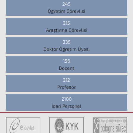
245
Öğretim Görevlisi
215
Araştırma Görevlisi
335
Doktor Öğretim Üyesi
156
Doçent
212
Profesör
2100
İdari Personel